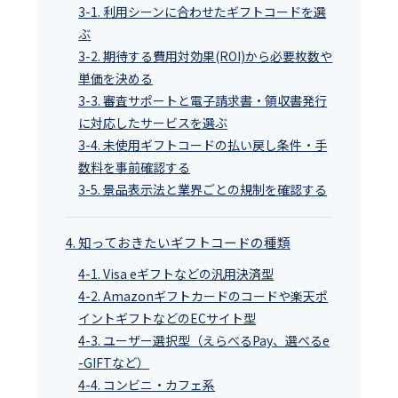
3-1. 利用シーンに合わせたギフトコードを選
ぶ
3-2. 期待する費用対効果(ROI)から必要枚数や
単価を決める
3-3. 審査サポートと電子請求書・領収書発行
に対応したサービスを選ぶ
3-4. 未使用ギフトコードの払い戻し条件・手
数料を事前確認する
3-5. 景品表示法と業界ごとの規制を確認する
4. 知っておきたいギフトコードの種類
4-1. Visa eギフトなどの汎用決済型
4-2. Amazonギフトカードのコードや楽天ポ
イントギフトなどのECサイト型
4-3. ユーザー選択型（えらべるPay、選べるe
-GIFTなど）
4-4. コンビニ・カフェ系