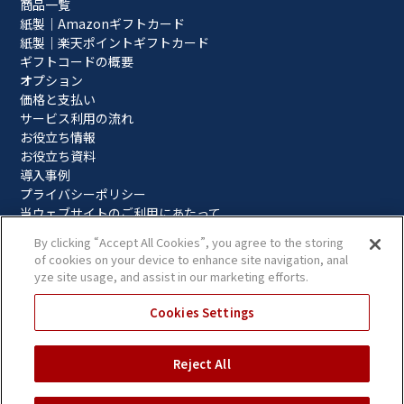
商品一覧
紙製｜Amazonギフトカード
紙製｜楽天ポイントギフトカード
ギフトコードの概要
オプション
価格と支払い
サービス利用の流れ
お役立ち情報
お役立ち資料
導入事例
プライバシーポリシー
当ウェブサイトのご利用にあたって
CONTACT
By clicking “Accept All Cookies”, you agree to the storing
of cookies on your device to enhance site navigation, anal
無料相談
yze site usage, and assist in our marketing efforts.
見積依頼
申込み依頼
Cookies Settings
よくある質問
運営会社
Reject All