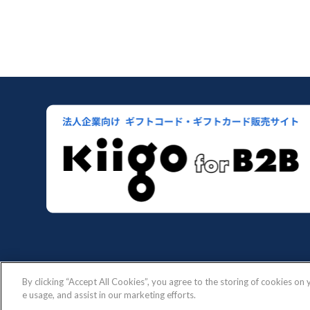
By clicking “Accept All Cookies”, you agree to the storing of cookies on 
e usage, and assist in our marketing efforts.
インコム・ジャパン株式会社