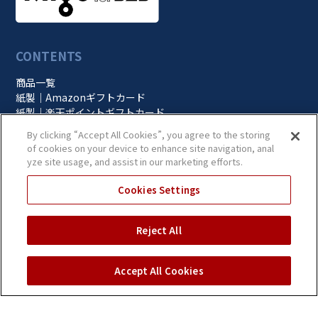
CONTENTS
商品一覧
紙製｜Amazonギフトカード
紙製｜楽天ポイントギフトカード
ギフトコードの概要
By clicking “Accept All Cookies”, you agree to the storing
オプション
of cookies on your device to enhance site navigation, anal
価格と支払い
yze site usage, and assist in our marketing efforts.
サービス利用の流れ
お役立ち情報
Cookies Settings
お役立ち資料
導入事例
Reject All
プライバシーポリシー
当ウェブサイトのご利用にあたって
ギフトコードに関するお悩
CONTACT
みはお気軽にご相談くださ
Accept All Cookies
い
無料相談
見積依頼
申込み依頼