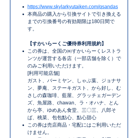
https://www.skylarkyutaiken.com/qsandas
本商品の購入から引換サイトで引き換える
までの引換番号の有効期限は180日間で
す。
【すかいらーくご優待券利用規約】
この券は、全国の㈱すかいらーくレストラ
ンツが運営する各店（一部店舗を除く）で
のみご利用いただけます。
[利用可能店舗]
ガスト、バーミヤン、しゃぶ葉、ジョナサ
ン、夢庵、ステーキガスト、から好し、む
さしの森珈琲、藍屋、グラッチェガーデン
ズ、魚屋路、chawan、ラ・オハナ、とん
から亭、ゆめあん食堂、三〇三、八郎そ
ば、桃菜、包包點心、點心甜心
この券は売店商品・宅配にはご利用いただ
けません。